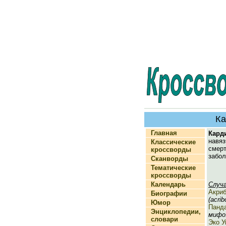
К
Главная
Кард
навяз
Классические
смер
кроссворды
забол
Сканворды
Тематические
кроссворды
Календарь
Случ
Акри
Биографии
(acrib
Юмор
Панд
Энциклопедии,
мифо.
словари
Эко У