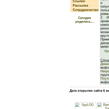
Ссылки
и т
Рассылка
попу
Сотрудничество
поль
роман
2. И
Сегодня
орна
родились...
комп
резн
моза
круг
При
деко
мебел
Ар
Случ
Диан
мифол
Некр
трупо
Плут
мифол
Дата открытия сайта 6 и