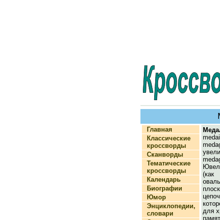
Главная
Меда
medai
Классические
medag
кроссворды
уве
Сканворды
meda
Тематические
Ювел
кроссворды
(как
Календарь
овал
Биографии
плос
цепо
Юмор
кото
Энциклопедии,
для х
словари
памят