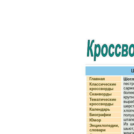
Главная
Шотл
пес
Классические
сарже
кроссворды
бол
Сканворды
кру
Тематические
выра
кроссворды
шерст
Календарь
хлоп
Биографии
полу
штап
Юмор
Из ш
Энциклопедии,
шьют
словари
женск