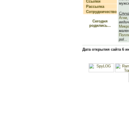
Ссылки
мужск
Рассылка
Сотрудничество
Случ
Агни
,
Сегодня
ведич
родились...
Микр
мален
Полл
pol...
Дата открытия сайта 6 и