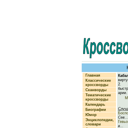
Главная
Каба
вирту
Классические
2. 
кроссворды
быст
Сканворды
арии.
Тематические
М
кроссворды
Календарь
Случ
Биографии
Боспо
Юмор
Сев...
Энциклопедии,
Гевьо
словари
в...