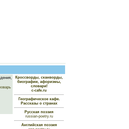
Кроссворды, сканворды,
дения,
биографии, афоризмы,
словари!
ловарь
c-cafe.ru
Географическое кафе.
Рассказы о странах
Русская поэзия
russian-poetry.ru
Английская поэзия