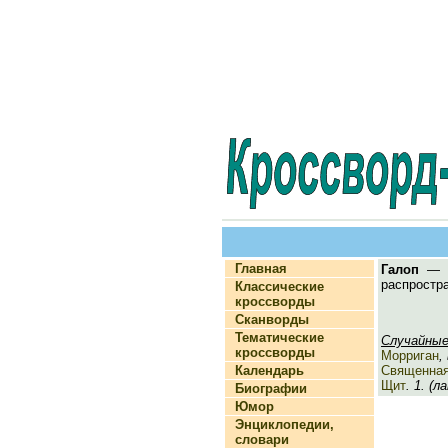
Главная
Галоп
— (ф
распростра
Классические
кроссворды
Сканворды
Тематические
Случайные
кроссворды
Морриган
,
Календарь
Священная
Щит
. 1. (л
Биографии
Юмор
Энциклопедии,
словари