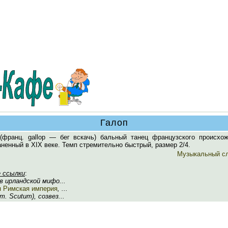
Галоп
ранц. gallop — бег вскачь) бальный танец французского происхож
ненный в XIX веке. Темп стремительно быстрый, размер 2/4.
Музыкальный с
 ссылки
:
 в ирландской мифо...
 Римская империя
, ...
ат. Scutum), созвез...