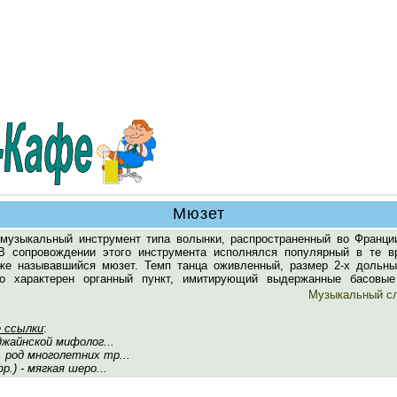
Мюзет
узыкальный инструмент типа волынки, распространенный во Франции
 В сопровождении этого инструмента исполнялся популярный в те в
кже называвшийся мюзет. Темп танца оживленный, размер 2-х дольны
о характерен органный пункт, имитирующий выдержанные басовые
Музыкальный с
 ссылки
:
 джайнской мифолог...
, род многолетних тр...
р.) - мягкая шеро...