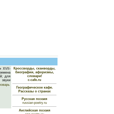
Кроссворды, сканворды,
 XVII-
биографии, афоризмы,
ремена
словари!
й; для
c-cafe.ru
 звуки
ловарь
Географическое кафе.
Рассказы о странах
Русская поэзия
russian-poetry.ru
Английская поэзия