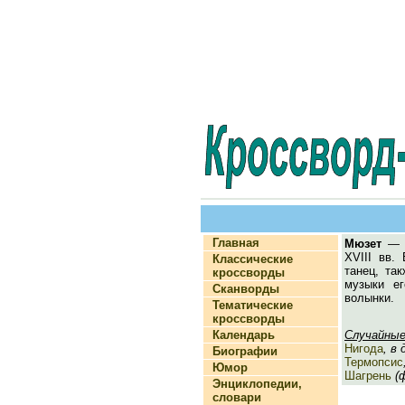
Главная
Мюзет
— м
XVIII вв.
Классические
танец, та
кроссворды
музыки ег
Сканворды
волынки.
Тематические
кроссворды
Календарь
Случайные
Нигода
, в
Биографии
Термопсис
Юмор
Шагрень
(ф
Энциклопедии,
словари