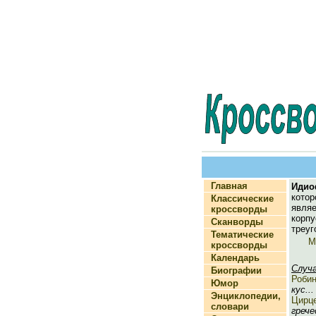
Главная
Идио
котор
Классические
явля
кроссворды
корп
Сканворды
треуг
Тематические
М
кроссворды
Календарь
Случ
Биографии
Роби
Юмор
кус...
Энциклопедии,
Цирц
словари
грече