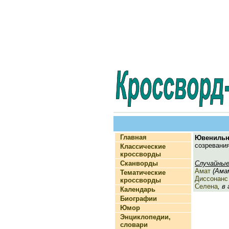
Главная
Ювенильн
созревани
Классические
кроссворды
Сканворды
Случайные
Амат
(Амам
Тематические
Диссонанс
кроссворды
Селена
, в
Календарь
Биографии
Юмор
Энциклопедии,
словари