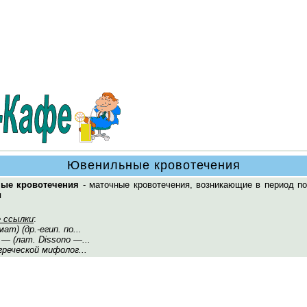
Ювенильные кровотечения
ые кровотечения
- маточные кровотечения, возникающие в период по
я
 ссылки
:
ат) (др.-егип. по...
— (лат. Dissono —...
 греческой мифолог...