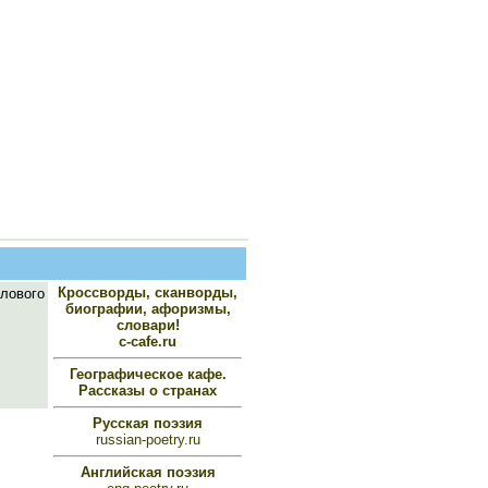
Кроссворды, сканворды,
лового
биографии, афоризмы,
словари!
c-cafe.ru
Географическое кафе.
Рассказы о странах
Русская поэзия
russian-poetry.ru
Английская поэзия