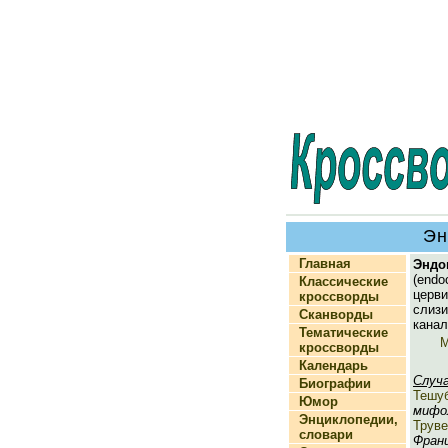
Эн
Главная
Эндо
(endo
Классические
церв
кроссворды
сли
Сканворды
канал
Тематические
М
кроссворды
Календарь
Случ
Биографии
Тешу
Юмор
мифол
Энциклопедии,
Труве
словари
Франц