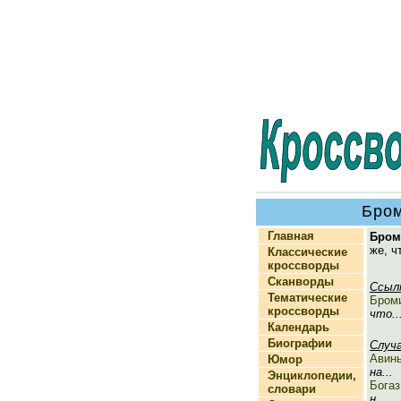
Бро
Главная
Бром
же, ч
Классические
кроссворды
Сканворды
Ссыл
Тематические
Бром
кроссворды
что..
Календарь
Биографии
Случ
Авин
Юмор
на...
Энциклопедии,
Богаз
словари
н...