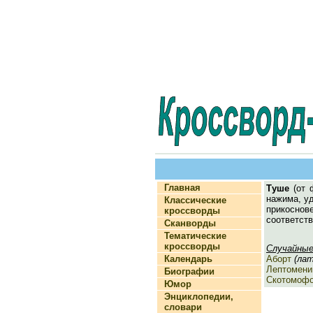
Главная
Туше
(от ф
нажима, уд
Классические
прикоснов
кроссворды
соответств
Сканворды
Тематические
кроссворды
Случайные
Календарь
Аборт
(лати
Лептомени
Биографии
Скотомоф
Юмор
Энциклопедии,
словари