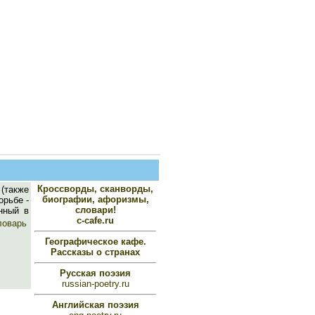
Кроссворды, сканворды,
 (также
биографии, афоризмы,
орьбе -
словари!
енный в
c-cafe.ru
ловарь
Географическое кафе.
Рассказы о странах
Русская поэзия
russian-poetry.ru
Английская поэзия