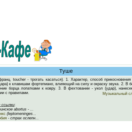
Туше
ранц. toucher - трогать касаться). 1. Характер, способ прикосновения
ара) к клавишам фортепиано, влияющий на силу и окраску звука. 2. В б
ение борца лопатками к ковру. 3. В фехтовании - укол (удар), нанес
ии с правилами.
Музыкальный с
 ссылки
:
нское abortus - ...
нкс
(leptomeninges...
обия
- страх ослепн...