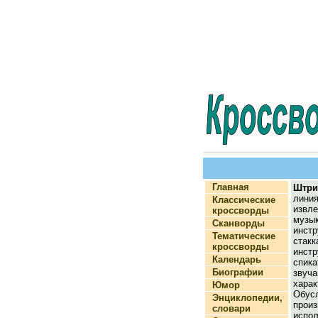
Главная
Штри
линия
Классические
извл
кроссворды
музы
Сканворды
инст
Тематические
стак
кроссворды
инс
Календарь
спика
Биографии
зву
хара
Юмор
Обус
Энциклопедии,
произ
словари
испо