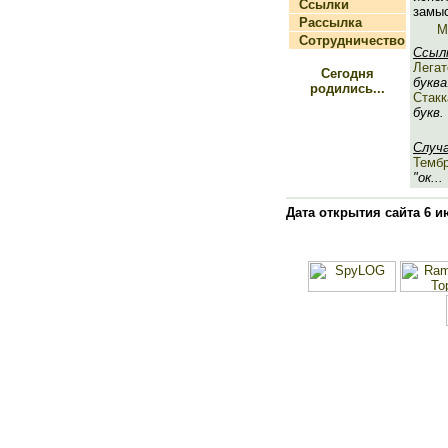
Ссылки
замыс
Рассылка
М
Сотрудничество
Ссыл
Легат
Сегодня
буква.
родились...
Стакк
букв. 
Случ
Темб
"ок...
Дата открытия сайта 6 и