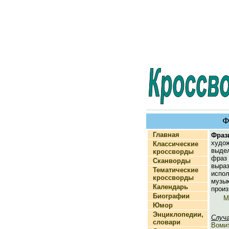
Ф
Главная
Фраз
худо
Классические
выде
кроссворды
фра
Сканворды
выраз
Тематические
испо
кроссворды
музы
Календарь
произ
Биографии
М
Юмор
Энциклопедии,
Случ
словари
Воми