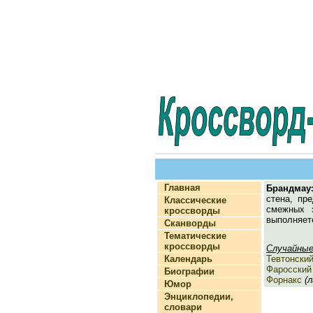
Главная
Брандмау
стена, пр
Классические
смежных з
кроссворды
выполняет
Сканворды
Тематические
кроссворды
Случайные
Календарь
Тевтонски
Фаросский
Биографии
Форнакс
(л
Юмор
Энциклопедии,
словари