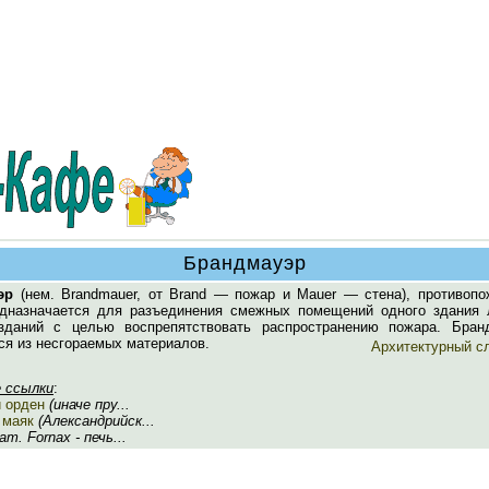
Брандмауэр
эр
(нем. Brandmauer, от Brand — пожар и Mauer — стена), противопо
едназначается для разъединения смежных помещений одного здания 
даний с целью воспрепятствовать распространению пожара. Бран
ся из несгораемых материалов.
Архитектурный с
 ссылки
:
й орден
(иначе пру...
 маяк
(Александрийск...
ат. Fornax - печь...