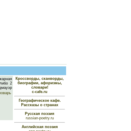
Кроссворды, сканворды,
жарная
биографии, афоризмы,
либо 2
словари!
дмауэр
c-cafe.ru
ловарь
Географическое кафе.
Рассказы о странах
Русская поэзия
russian-poetry.ru
Английская поэзия