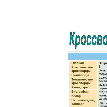
Главная
Эстр
1. 
Классические
Вклю
кроссворды
фор
Сканворды
дра
Тематические
вока
кроссворды
музы
Календарь
цирк
Биографии
отде
ном
Юмор
кон
Энциклопедии,
нес
словари
(об