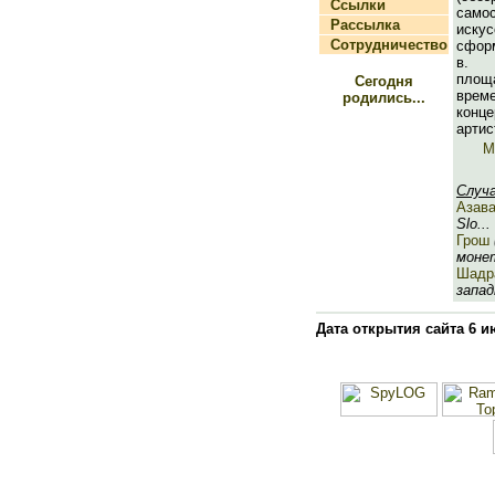
Ссылки
само
Рассылка
искус
Сотрудничество
сформ
в. 
площа
Сегодня
вр
родились...
конц
артис
М
Случ
Азава
Slo...
Грош
монет
Шадр
запад
Дата открытия сайта 6 и