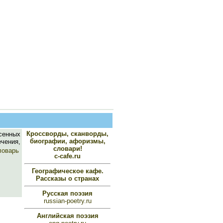
Кроссворды, сканворды,
сенных
биографии, афоризмы,
ечения,
словари!
ловарь
c-cafe.ru
Географическое кафе.
Рассказы о странах
Русская поэзия
russian-poetry.ru
Английская поэзия