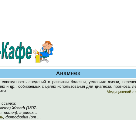
Анамнез
 совокупность сведений о развитии болезни, условиях жизни, перене
ях и др., собираемых с целях использования для диагноза, прогноза, л
ики.
Медицинский с
 ссылки
:
aisne) Жозеф (1807-...
. numen), в римск...
нь
, фотофобия (от ...