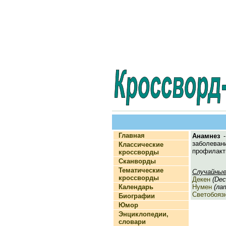
Главная
Анамнез
-
заболевани
Классические
профилакт
кроссворды
Сканворды
Тематические
Случайные
кроссворды
Декен
(Dec
Календарь
Нумен
(лат
Светобояз
Биографии
Юмор
Энциклопедии,
словари