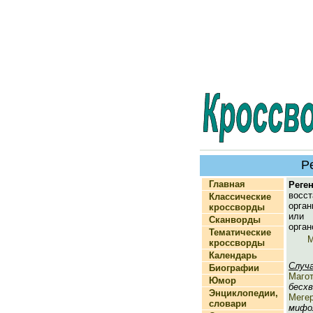
Р
Главная
Реге
восст
Классические
орга
кроссворды
или
Сканворды
орган
Тематические
М
кроссворды
Календарь
Случ
Биографии
Маго
Юмор
бесхв
Энциклопедии,
Меге
словари
мифол