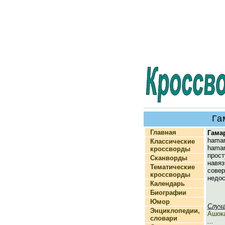
Га
Главная
Гама
hama
Классические
hama
кроссворды
прос
Сканворды
навяз
Тематические
сов
кроссворды
недос
Календарь
Биографии
Юмор
Случ
Энциклопедии,
Ашок
словари
...