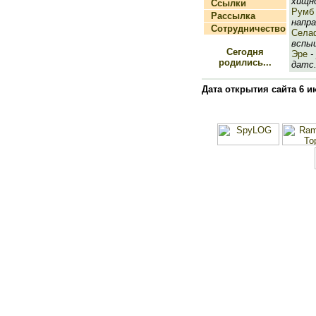
хищно
Ссылки
Румб
Рассылка
напра
Сотрудничество
Села
вспыш
Сегодня
Эре
-
родились...
датс.
Дата открытия сайта 6 и