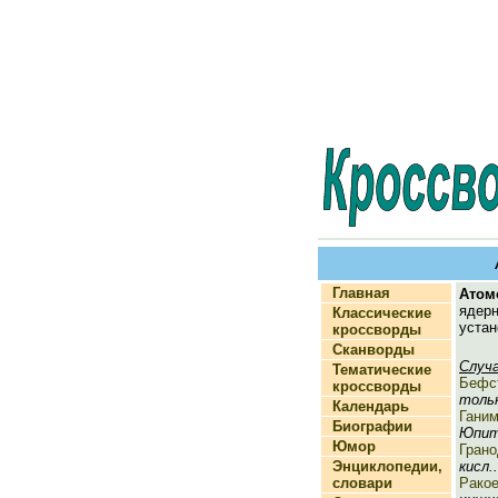
Главная
Атом
яде
Классические
устан
кроссворды
Сканворды
Случ
Тематические
Бефс
кроссворды
тольк
Календарь
Гани
Биографии
Юпите
Юмор
Грано
Энциклопедии,
кисл..
словари
Рако