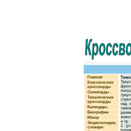
Главная
Тимп
Тре
Классические
фро
кроссворды
полуц
Сканворды
тре
Тематические
стре
кроссворды
над 
Календарь
ти
Биографии
разм
живо
Юмор
и пр.
Энциклопедии,
2. (у
словари
tymp