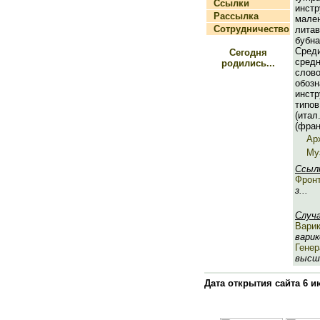
Ссылки
инс
Рассылка
мал
Сотрудничество
литав
буб
Сре
Сегодня
сред
родились...
сло
обозн
инст
типо
(итал
(фран
Ар
Му
Ссыл
Фрон
з...
Случ
Варик
варик
Гене
высше
Дата открытия сайта 6 и