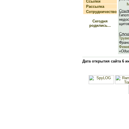
Ссылки
М
Рассылка
Ссыл
Сотрудничество
Гипот
недос
Сегодня
щито
родились...
Случ
Труве
Франц
Феми
«Одис
Дата открытия сайта 6 и