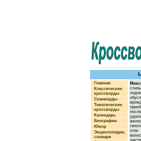
Главная
Микс
слизь
Классические
эндок
кроссворды
обус
Сканворды
вр
Тематические
приоб
кроссворды
пос
Календарь
удал
Биографии
жел
гипо
Юмор
отек
Энциклопедии,
вол
словари
умств