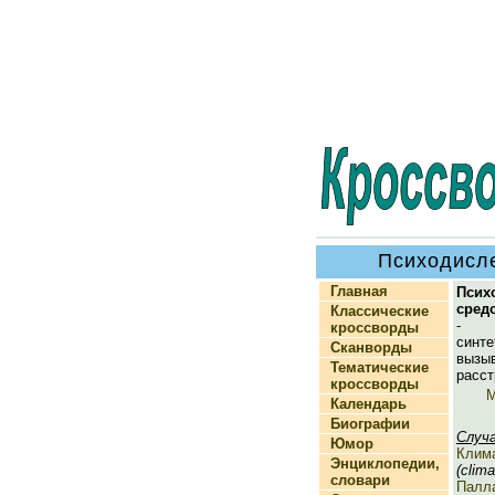
Психодисле
Главная
Псих
сред
Классические
- 
кроссворды
синте
Сканворды
вызы
Тематические
расст
кроссворды
М
Календарь
Биографии
Случ
Юмор
Клим
Энциклопедии,
(clima
словари
Палл