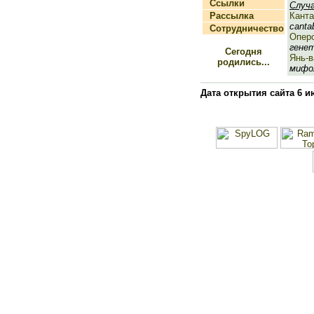
Ссылки
Случ
Рассылка
Кант
cantab
Сотрудничество
Опер
генет
Сегодня
Янь-в
родились...
мифол
Дата открытия сайта 6 и