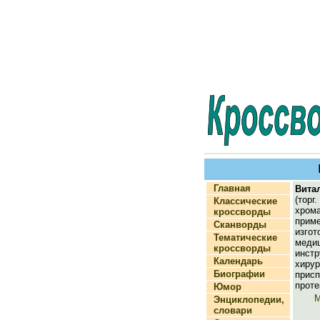
Главная
Вита
(тор
Классические
хрома
кроссворды
при
Сканворды
изго
Тематические
меди
кроссворды
инст
Календарь
хирур
Биографии
прис
проте
Юмор
М
Энциклопедии,
словари