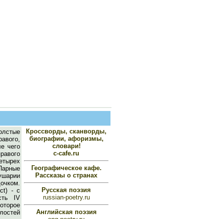
Кроссворды, сканворды,
олстые
биографии, афоризмы,
авого,
словари!
ле чего
c-cafe.ru
равого
четырех
Географическое кафе.
Парные
Рассказы о странах
лушарии
очком.
Русская поэзия
ct) - с
russian-poetry.ru
сть IV
оторое
Английская поэзия
олостей