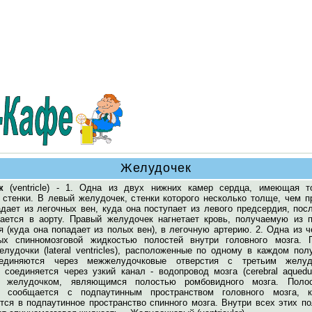
Желудочек
к
(ventricle) - 1. Одна из двух нижних камер сердца, имеющая т
стенки. В левый желудочек, стенки которого несколько толще, чем пр
дает из легочных вен, куда она поступает из левого предсердия, пос
тается в аорту. Правый желудочек нагнетает кровь, получаемую из п
 (куда она попадает из полых вен), в легочную артерию. 2. Одна из 
ых спинномозговой жидкостью полостей внутри головного мозга. 
елудочки (lateral ventricles), расположенные по одному в каждом по
оединяются через межжелудочковые отверстия с третьим желуд
 соединяется через узкий канал - водопровод мозга (cerebral aquedu
м желудочком, являющимся полостью ромбовидного мозга. Поло
а сообщается с подпаутинным пространством головного мозга, к
тся в подпаутинное пространство спинного мозга. Внутри всех этих п