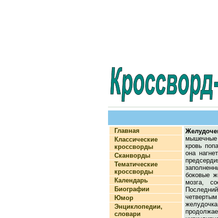
Главная
Желудоче
мышечные 
Классические
кровь попа
кроссворды
она нагне
Сканворды
предсердия
Тематические
заполненн
кроссворды
боковые ж
Календарь
мозга, с
Биографии
Последний
четверты
Юмор
желудочк
Энциклопедии,
продолжае
словари