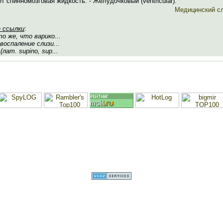
т спинномозговая жидкость. - Желудочковый (ventricular).
Медицинский с
 ссылки
:
то же, что варико...
 воспаление слизи...
(лат. supino, sup...