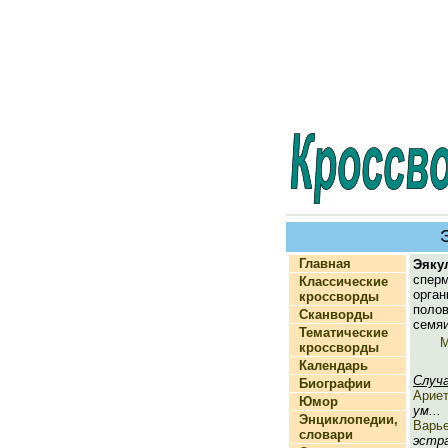
Главная
Эяку
спе
Классические
орг
кроссворды
полов
Сканворды
семяи
Тематические
М
кроссворды
Календарь
Случ
Биографии
Ариет
Юмор
ум...
Энциклопедии,
Варь
словари
эстра