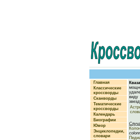
Главная
Кваз
мощ
Классические
удал
кроссворды
вид
Сканворды
звезд
Тематические
Астр
кроссворды
слов
Календарь
Биографии
Случ
Юмор
Коло
Энциклопедии,
colonn
словари
Педи