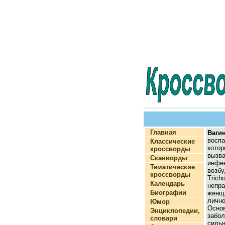
Главная
Ваги
восп
Классические
кот
кроссворды
выз
Сканворды
инф
Тематические
воз
кроссворды
Tric
Календарь
непр
Биографии
женщ
лич
Юмор
Осно
Энциклопедии,
забо
словари
силь