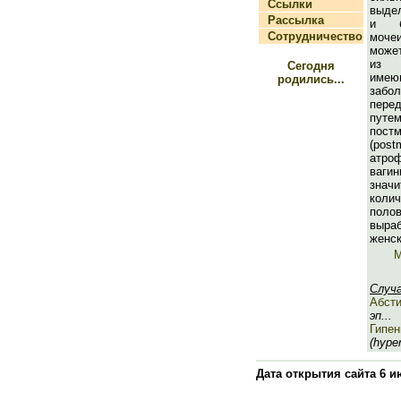
Ссылки
выде
Рассылка
и б
Сотрудничество
моче
може
из
Сегодня
имею
родились...
забо
пер
путем
постм
(pos
атроф
ваг
знач
кол
пол
выр
женск
М
Случ
Абст
эп...
Гипе
(hype
Дата открытия сайта 6 и