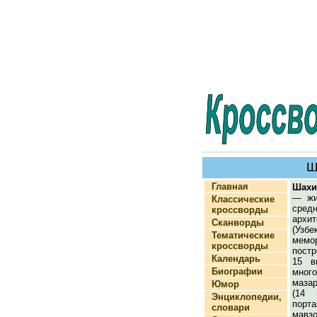
Ш
Главная
Шахи
— жи
Классические
средн
кроссворды
архит
Сканворды
(Узб
Тематические
мемо
кроссворды
постр
Календарь
15 в
Биографии
мног
маза
Юмор
(14 
Энциклопедии,
порта
словари
мавз