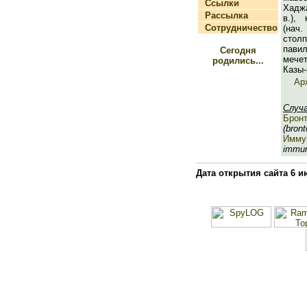
Ссылки
Хадж
Рассылка
в.),
Сотрудничество
(нач.
сто
пави
Сегодня
мече
родились...
Казы-
Ар
Случ
Брон
(bront
Имму
immun
Дата открытия сайта 6 и