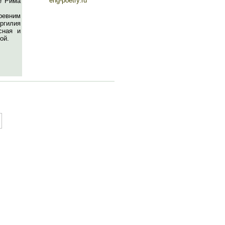
eng-poetry.ru
е Рима
ревним
ргилия
сная и
ой.