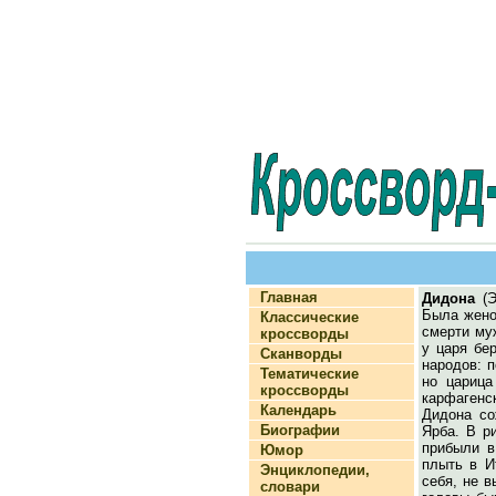
Главная
Дидона
(Э
Была жено
Классические
смерти му
кроссворды
у царя бе
Сканворды
народов: 
Тематические
но царица
кроссворды
карфагенс
Календарь
Дидона со
Биографии
Ярба. В р
прибыли в
Юмор
плыть в И
Энциклопедии,
себя, не 
словари