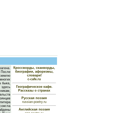
Кроссворды, сканворды,
агена.
биографии, афоризмы,
. После
словари!
 землю
c-cafe.ru
многих
а быка,
Географическое кафе.
 здесь
Рассказы о странах
никам,
ельств
Русская поэзия
оянцев
russian-poetry.ru
питера
сожгла
Английская поэзия
найдены