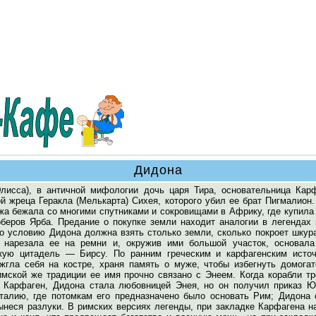
Дидона
лисса), в античной мифологии дочь царя Тира, основательница Карф
й жреца Геракла (Мелькарта) Сихея, которого убил ее брат Пигмалион
жа бежала со многими спутниками и сокровищами в Африку, где купила
рберов Ярба. Предание о покупке земли находит аналогии в легендах 
по условию Дидона должна взять столько земли, сколько покроет шкур
 нарезала ее на ремни и, окружив ими большой участок, основала
кую цитадель — Бирсу. По ранним греческим и карфагенским источ
жгла себя на костре, храня память о муже, чтобы избегнуть домогат
имской же традиции ее имя прочно связано с Энеем. Когда корабли тр
 Карфаген, Дидона стала любовницей Энея, но он получил приказ Ю
талию, где потомкам его предназначено было основать Рим; Дидона 
вынеся разлуки. В римских версиях легенды, при закладке Карфагена 