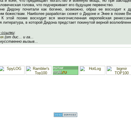
ка и коня, что предвещает богатство и военную мощь, но при закладк
ловеческая голова, что подчеркивает его будущее первенство.
не Дидону почитали как богиню, возможно, образ ее восходит к д
им божествам. Наиболее разработан сюжет о Дидоне и Энее в поэме Ве
 К этой поэме восходит вся многочисленная европейская ренессан
 литература, в которой Дидона предстает покинутой верной возлюбленн
 ссылки
:
ия
(от дис... и га...
скусственно вызыв...