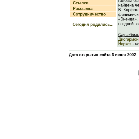
головы бы
Ссылки
найдена че
Рассылка
В Карфаге
Сотрудничество
финикийск
«Энеида».
позднейшая
Сегодня родились...
Случайные
Дисгармон
Наркоз
- и
Дата открытия сайта 6 июня 2002