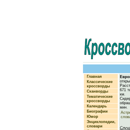
Главная
Евро
откры
Классические
Расс
кроссворды
671 т
Сканворды
км. 
Тематические
Сиде
кроссворды
обра
Календарь
мин.
Биографии
Астр
Юмор
слов
Энциклопедии,
словари
Случ