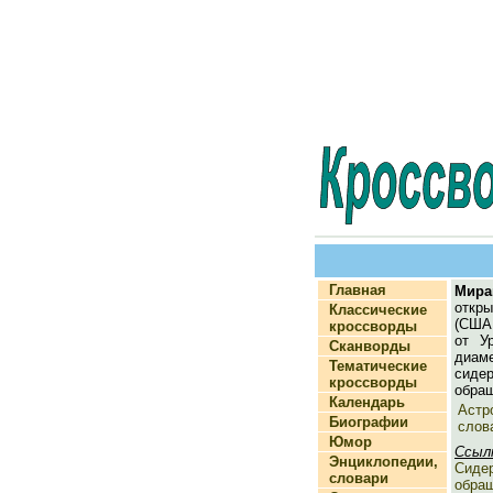
Главная
Мира
откр
Классические
(США
кроссворды
от У
Сканворды
диам
Тематические
сиде
кроссворды
обращ
Календарь
Астр
Биографии
слов
Юмор
Ссыл
Энциклопедии,
Сидер
словари
обра