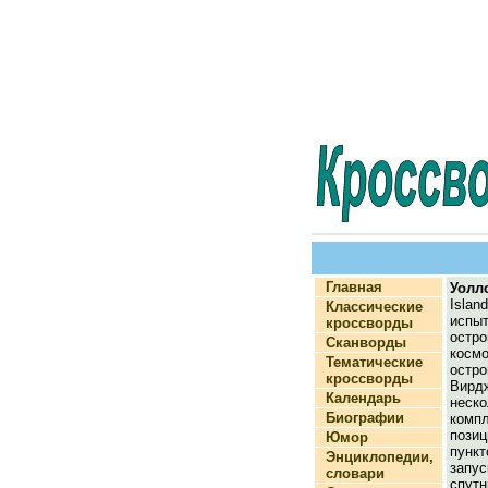
Главная
Уолл
Isla
Классические
испы
кроссворды
ост
Сканворды
кос
Тематические
остр
кроссворды
Вир
Календарь
неск
Биографии
комп
пози
Юмор
пунк
Энциклопедии,
запу
словари
сп