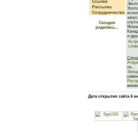
Ссылки
Эксп
Рассылка
Уо
Сотрудничество
испо
запу
спут
Сегодня
Япон
родились...
Кана
и дру
Астр
слов
Случ
Атау
по...
Звез
измен
Ростр
множе
Дата открытия сайта 6 и