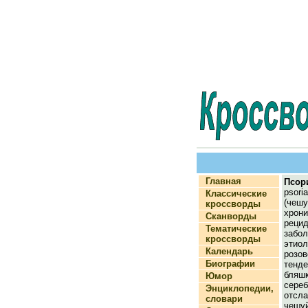
Главная
Псор
psori
Классические
(чеш
кроссворды
хрони
Сканворды
реци
Тематические
забол
кроссворды
этио
Календарь
розо
Биографии
тенд
бля
Юмор
сереб
Энциклопедии,
отсл
словари
чешу