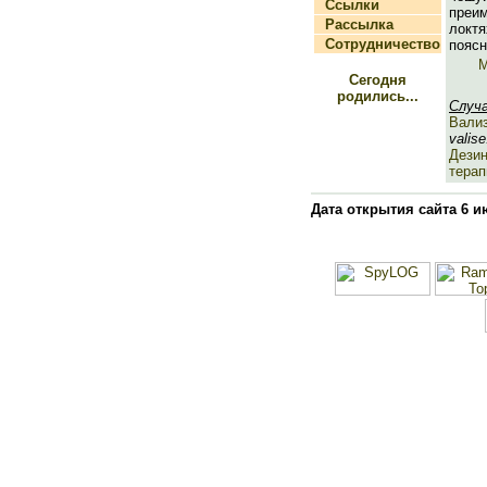
Ссылки
пре
Рассылка
лок
Сотрудничество
поясн
М
Сегодня
родились...
Случ
Вали
valise
Дезин
терап
Дата открытия сайта 6 и