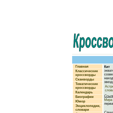
Главная
Кит
(
экват
Классические
созв
кроссворды
нахо
Сканворды
звезд
Тематические
Астр
кроссворды
слов
Календарь
Ссыл
Биографии
Мира
Юмор
перва
Энциклопедии,
словари
Случ