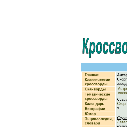
Главная
Анта
Скор
Классические
звезд
кроссворды
Астр
Сканворды
слов
Тематические
кроссворды
Ссыл
Календарь
Скор
з...
Биографии
Юмор
Случ
Энциклопедии,
Лета
словари
(смер