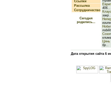
травя
Ссылки
Еври
Рассылка
406...
Сотрудничество
Клау
закр..
Сегодня
Непе
родились...
египе
Ноби
nobilit
Созо
клима
Цянь
бр...
Дата открытия сайта 6 и