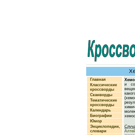
Х
Главная
Хемо
и со
Классические
веще
кроссворды
как
Сканворды
(хе
Тематические
резу
кроссворды
хими
Календарь
моле
Биографии
хемос
Юмор
Энциклопедии,
Случ
словари
Алте