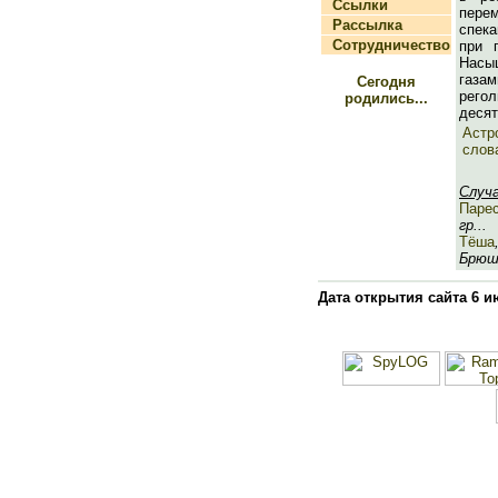
Ссылки
пер
Рассылка
спек
Сотрудничество
при 
Нас
газ
Сегодня
рего
родились...
десят
Астр
слов
Случ
Парес
гр...
Тёша
Брюшн
Дата открытия сайта 6 и