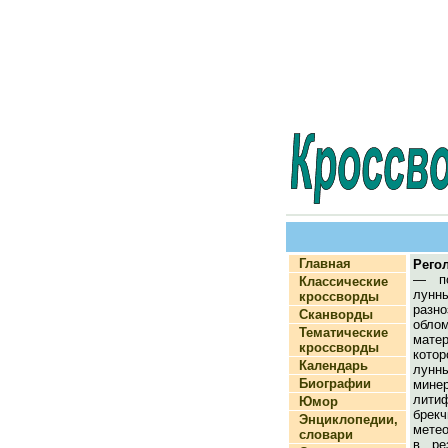
Главная
Рего
— по
Классические
лунны
кроссворды
разно
Сканворды
облом
Тематические
мат
кроссворды
кото
Календарь
лун
Биографии
мине
лити
Юмор
брек
Энциклопедии,
мете
словари
в ре