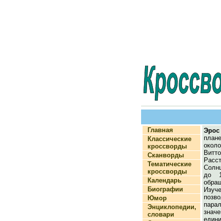
Главная
Эрос
план
Классические
окол
кроссворды
Витто
Сканворды
Расс
Тематические
Солнц
кроссворды
до 1
Календарь
обра
Биографии
Изуч
поз
Юмор
пар
Энциклопедии,
значе
словари
едини