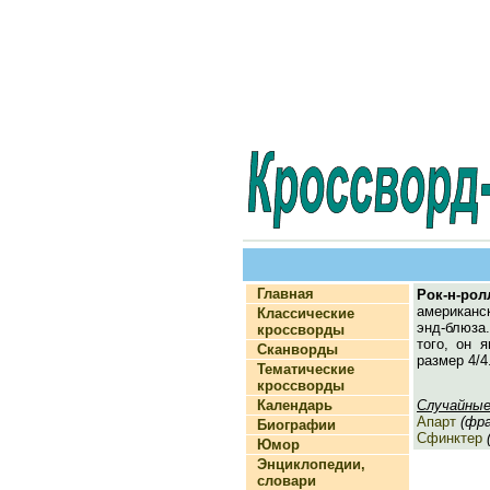
Главная
Рок-н-рол
американск
Классические
энд-блюза
кроссворды
того, он 
Сканворды
размер 4/4
Тематические
кроссворды
Календарь
Случайные
Апарт
(фран
Биографии
Сфинктер
(
Юмор
Энциклопедии,
словари