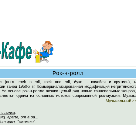
Рок-н-ролл
л
(англ. rock n roll, rock and roll, букв. - качайся и крутись), 
ий танец 1950-х гг. Коммерциализированная модификация негритянског
. На основе рок-н-ролла возник целый ряд новых танцевальных жанров
является одним из основных истоков современной рок-музыки. Музык
.
Музыкальный с
 ссылки
:
ц. aparte, от a pa...
от греч. "сжимаю"...