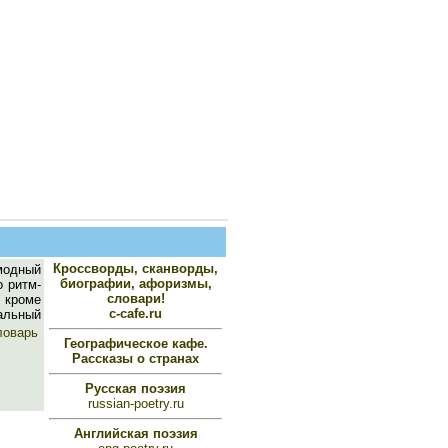
Кроссворды, сканворды,
модный
биографии, афоризмы,
о ритм-
словари!
, кроме
c-cafe.ru
альный
ловарь
Географическое кафе.
Рассказы о странах
Русская поэзия
russian-poetry.ru
Английская поэзия