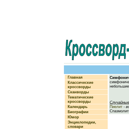
Главная
Симфонич
симфонич
Классические
небольшие
кроссворды
Сканворды
Тематические
кроссворды
Случайные
Календарь
Пиелит
- в
Спазмолити
Биографии
Юмор
Энциклопедии,
словари