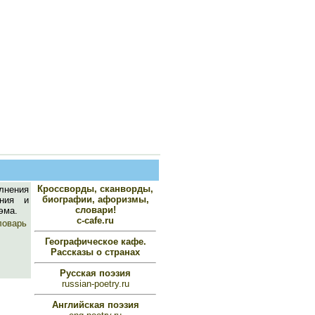
Кроссворды, сканворды,
лнения
биографии, афоризмы,
ения и
словари!
эма.
c-cafe.ru
ловарь
Географическое кафе.
Рассказы о странах
Русская поэзия
russian-poetry.ru
Английская поэзия