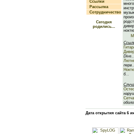
Ссылки
много
Рассылка
инст
Сотрудничество
музы
произ
родс
Сегодня
див
родились...
ноктю
М
Ссыл
Гитар
Диве
Dive..
Лютн
перв..
Нокт
б...
Случ
Осте
наруш
Сетча
оболо
Дата открытия сайта 6 и