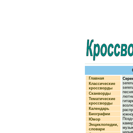
Главная
Сере
ser
Классические
seren
кроссворды
песн
Сканворды
лютн
Тематические
гита
кроссворды
воз
Календарь
расп
Биографии
южно
Позд
Юмор
кам
Энциклопедии,
муз
словари
на