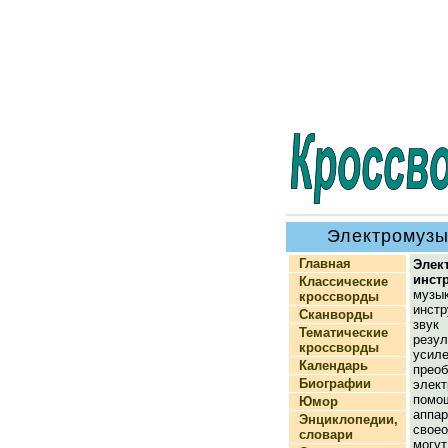
Электромузы
Главная
Элек
инст
Классические
музы
кроссворды
инст
Сканворды
зву
Тематические
резул
кроссворды
ус
Календарь
преоб
Биографии
элект
помо
Юмор
апп
Энциклопедии,
свое
словари
мог