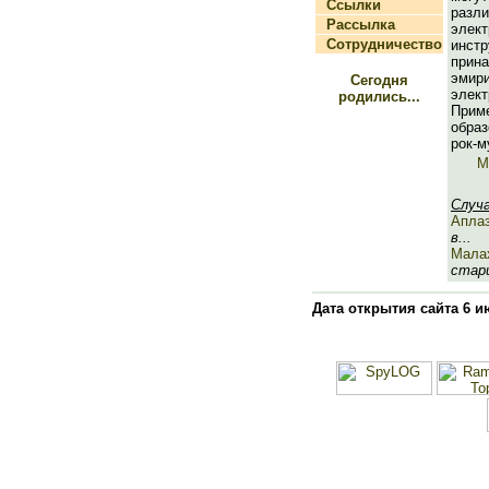
Ссылки
разли
Рассылка
элек
Сотрудничество
инст
прин
эмири
Сегодня
элек
родились...
Прим
обра
рок-м
М
Случ
Апла
в...
Мала
стари
Дата открытия сайта 6 и