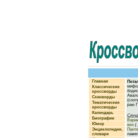
Главная
Пота
мифол
Классические
боди
кроссворды
Авал
Сканворды
(соот
Тематические
раю П
кроссворды
Календарь
Случ
Биографии
Варик
Юмор
вен
(.
Энциклопедии,
Пант
словари
памят