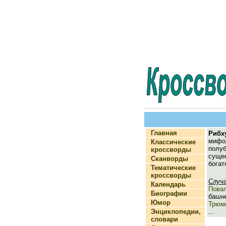
Главная
Рибх
мифо
Классические
полу
кроссворды
суще
Сканворды
богат
Тематические
кроссворды
Случ
Календарь
Пова
Биографии
башне
Юмор
Трюм
Энциклопедии,
...
словари