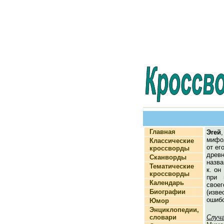
Главная
Эгей
мифо
Классические
от ег
кроссворды
древн
Сканворды
назва
Тематические
к. он
кроссворды
при 
Календарь
сво
Биографии
(изв
ошиб
Юмор
Энциклопедии,
словари
Случ