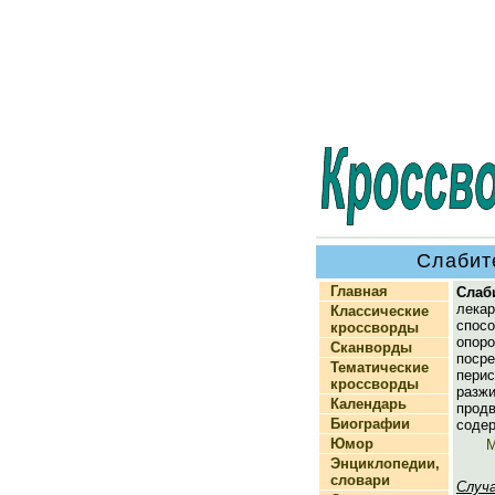
Слабит
Главная
Слаб
лека
Классические
спос
кроссворды
опор
Сканворды
поср
Тематические
перис
кроссворды
разж
Календарь
про
Биографии
содер
Юмор
М
Энциклопедии,
словари
Случ