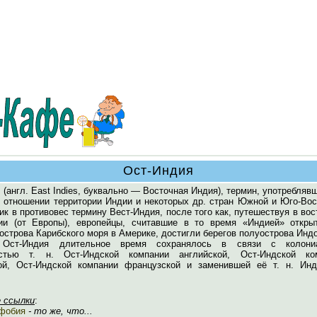
Ост-Индия
я
(англ. East Indies, буквально — Восточная Индия), термин, употребляв
 отношении территории Индии и некоторых др. стран Южной и Юго-Вос
ик в противовес термину Вест-Индия, после того как, путешествуя в во
ии (от Европы), европейцы, считавшие в то время «Индией» откры
строва Карибского моря в Америке, достигли берегов полуострова Индо
 Ост-Индия длительное время сохранялось в связи с колони
остью т. н. Ост-Индской компании английской, Ост-Индской ко
ой, Ост-Индской компании французской и заменившей её т. н. Инд
 ссылки
:
фобия
- то же, что...