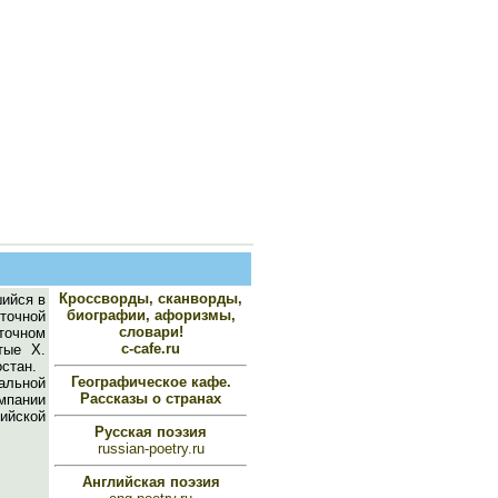
Кроссворды, сканворды,
шийся в
биографии, афоризмы,
точной
словари!
сточном
c-cafe.ru
тые Х.
стан.
Географическое кафе.
альной
Рассказы о странах
мпании
ийской
Русская поэзия
russian-poetry.ru
Английская поэзия