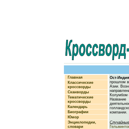
Главная
Ост-Инди
прошлом в
Классические
Азии. Возн
кроссворды
направлен
Сканворды
Колумбом о
Тематические
Название
кроссворды
деятельн
Календарь
голландск
Биографии
компании.
Юмор
Энциклопедии,
Случайные
словари
Гельминто