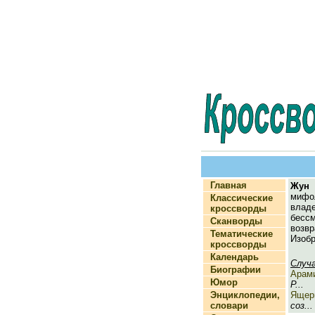
Главная
Жун
миф
Классические
вла
кроссворды
бе
Сканворды
возв
Тематические
Изобр
кроссворды
Календарь
Случ
Биографии
Арам
Юмор
Р...
Энциклопедии,
Ящер
словари
соз...