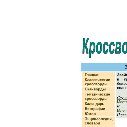
Главная
Звай
в пр
Классические
боже
кроссворды
солне
Сканворды
Тематические
Случ
кроссворды
Маст
Календарь
м...
Биографии
Млеч
Юмор
Перес
Энциклопедии,
словари