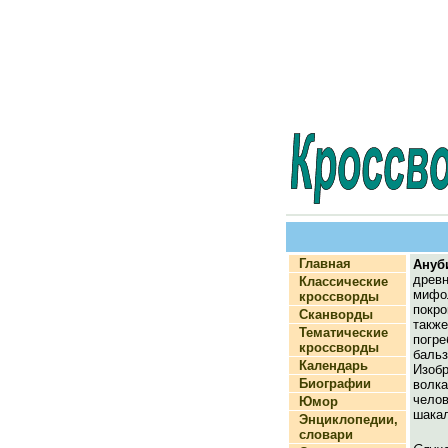
Главная
Ануб
древн
Классические
миф
кроссворды
покр
Сканворды
так
Тематические
погр
кроссворды
бальз
Календарь
Изоб
Биографии
вол
чел
Юмор
шакал
Энциклопедии,
словари